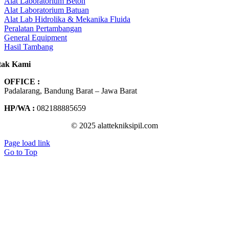
Alat Laboratorium Beton
Alat Laboratorium Batuan
Alat Lab Hidrolika & Mekanika Fluida
Peralatan Pertambangan
General Equipment
Hasil Tambang
tak Kami
OFFICE :
Padalarang, Bandung Barat – Jawa Barat
HP/WA :
082188885659
© 2025 alattekniksipil.com
Page load link
Go to Top