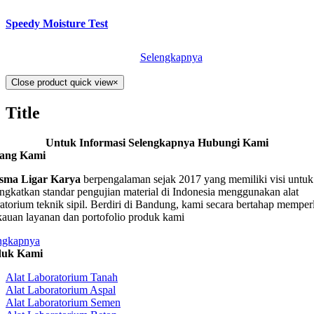
Speedy Moisture Test
Selengkapnya
Close product quick view
×
Title
Untuk Informasi Selengkapnya Hubungi Kami
tang Kami
sma Ligar Karya
berpengalaman sejak 2017 yang memiliki visi untuk
ngkatkan standar pengujian material di Indonesia menggunakan alat
ratorium teknik sipil. Berdiri di Bandung, kami secara bertahap memper
kauan layanan dan portofolio produk kami
ngkapnya
duk Kami
Alat Laboratorium Tanah
Alat Laboratorium Aspal
Alat Laboratorium Semen