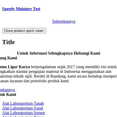
Speedy Moisture Test
Selengkapnya
Close product quick view
×
Title
Untuk Informasi Selengkapnya Hubungi Kami
tang Kami
sma Ligar Karya
berpengalaman sejak 2017 yang memiliki visi untuk
ngkatkan standar pengujian material di Indonesia menggunakan alat
ratorium teknik sipil. Berdiri di Bandung, kami secara bertahap memper
kauan layanan dan portofolio produk kami
ngkapnya
duk Kami
Alat Laboratorium Tanah
Alat Laboratorium Aspal
Alat Laboratorium Semen