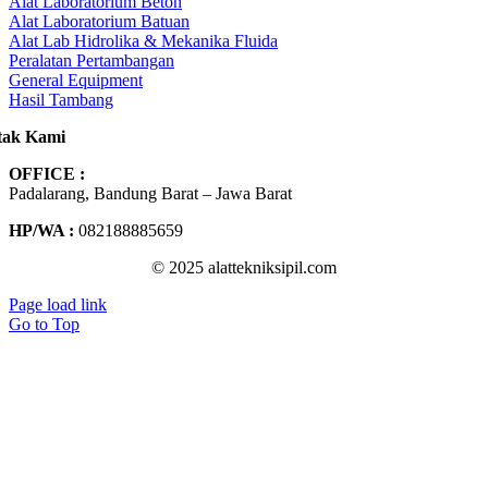
Alat Laboratorium Beton
Alat Laboratorium Batuan
Alat Lab Hidrolika & Mekanika Fluida
Peralatan Pertambangan
General Equipment
Hasil Tambang
tak Kami
OFFICE :
Padalarang, Bandung Barat – Jawa Barat
HP/WA :
082188885659
© 2025 alattekniksipil.com
Page load link
Go to Top