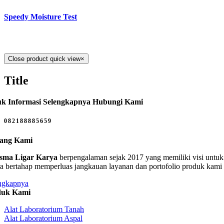
Speedy Moisture Test
Close product quick view
×
Title
k Informasi Selengkapnya Hubungi Kami
082188885659
tang Kami
sma Ligar Karya
berpengalaman sejak 2017 yang memiliki visi untuk 
ra bertahap memperluas jangkauan layanan dan portofolio produk kami
ngkapnya
duk Kami
Alat Laboratorium Tanah
Alat Laboratorium Aspal