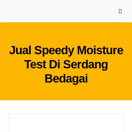
Skip
to
Toggl
Navig
content
Home
Tentang Kami
Jual Speedy Moisture
Test Di Serdang
Produk
Bedagai
Artikel
Kontak Kami