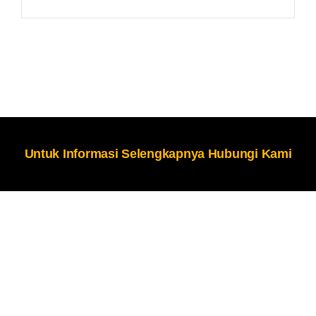
Untuk Informasi Selengkapnya Hubungi Kami
Tentang Kami
Karisma Ligar Karya
berpengalaman sejak 2017 yang
memiliki visi untuk meningkatkan standar pengujian
material di Indonesia menggunakan alat laboratorium