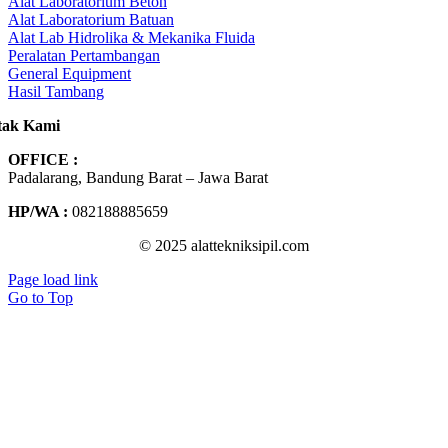
Alat Laboratorium Beton
Alat Laboratorium Batuan
Alat Lab Hidrolika & Mekanika Fluida
Peralatan Pertambangan
General Equipment
Hasil Tambang
tak Kami
OFFICE :
Padalarang, Bandung Barat – Jawa Barat
HP/WA :
082188885659
© 2025 alattekniksipil.com
Page load link
Go to Top