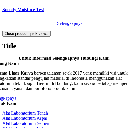
Speedy Moisture Test
Selengkapnya
Close product quick view
×
Title
Untuk Informasi Selengkapnya Hubungi Kami
tang Kami
sma Ligar Karya
berpengalaman sejak 2017 yang memiliki visi untuk
ngkatkan standar pengujian material di Indonesia menggunakan alat
ratorium teknik sipil. Berdiri di Bandung, kami secara bertahap memper
kauan layanan dan portofolio produk kami
ngkapnya
duk Kami
Alat Laboratorium Tanah
Alat Laboratorium Aspal
Alat Laboratorium Semen