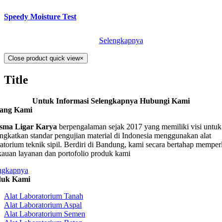
Speedy Moisture Test
Selengkapnya
Close product quick view
×
Title
Untuk Informasi Selengkapnya Hubungi Kami
tang Kami
sma Ligar Karya
berpengalaman sejak 2017 yang memiliki visi untuk
ngkatkan standar pengujian material di Indonesia menggunakan alat
ratorium teknik sipil. Berdiri di Bandung, kami secara bertahap memper
kauan layanan dan portofolio produk kami
ngkapnya
duk Kami
Alat Laboratorium Tanah
Alat Laboratorium Aspal
Alat Laboratorium Semen