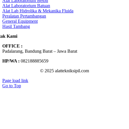
Alat Laboratorium Beton
Alat Laboratorium Batuan
Alat Lab Hidrolika & Mekanika Fluida
Peralatan Pertambangan
General Equipment
Hasil Tambang
tak Kami
OFFICE :
Padalarang, Bandung Barat – Jawa Barat
HP/WA :
082188885659
© 2025 alattekniksipil.com
Page load link
Go to Top