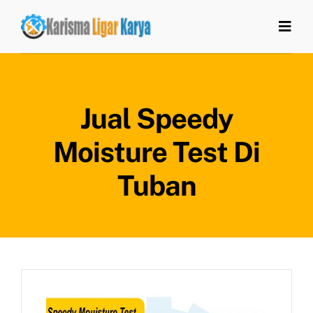
Skip
to
Togg
Navi
content
Home
Jual Speedy
Tentang Kami
Moisture Test Di
Produk
Tuban
Artikel
Kontak Kami