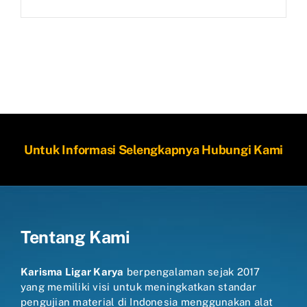
Untuk Informasi Selengkapnya Hubungi Kami
Tentang Kami
Karisma Ligar Karya
berpengalaman sejak 2017
yang memiliki visi untuk meningkatkan standar
pengujian material di Indonesia menggunakan alat