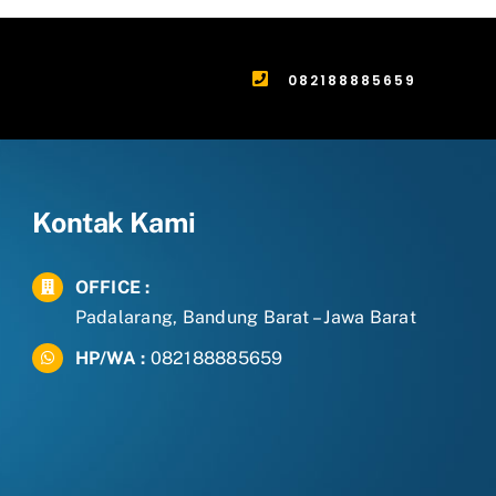
082188885659
Kontak Kami
OFFICE :
Padalarang, Bandung Barat – Jawa Barat
HP/WA :
082188885659