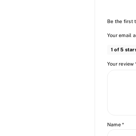
Be the first
Your email a
1 of 5 star
Your review
Name
*